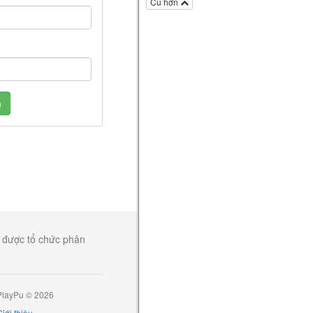
Hướng dẫn
Cũ hơn
3 kỹ thuật Combat với Korok
Leaf - The Legend of
Zelda:Breath of The Wild
The Legend of Zelda: Breath of the Wild
5 năm
Kira
viết một bài trong mục
Hướng dẫn
m
Cách đặt bẫy trong The
Legend of Zelda: Breath of The
Wild
The Legend of Zelda: Breath of the Wild
5 năm
Kira
viết một bài trong mục
Tin
tức
Dạo chơi cùng Kira - The
Legend of Zelda: Breath of The
Wild
, được tổ chức phân
The Legend of Zelda: Breath of the Wild
5 năm
Kira
thích bài viết của bạn ấy
Top mẹo và thủ thuật hữu ích
PlayPu © 2026
- The Legend of Zelda: Breath of
iới thiệu