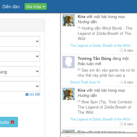
Diễn đàn
Gia nhập
Kira
viết một bài trong mục
Hướng dẫn
Hướng dẫn Wind Bomb - The
Legend of Zelda:Breath of The
Wild
The Legend of Zelda: Breath of the Wild
5 năm
Trương Tấn Dũng
đăng một
thảo luận mới
Sao em ấn vào game mà nó bị
như thế này phải làm sao ạ
Grand Theft Auto IV
5 năm
Kira
viết một bài trong mục
chi tiết
Hướng dẫn
Bow Spin (Tip, Trick Combat) -
The Legend of Zelda:Breath of
The Wild
The Legend of Zelda: Breath of the Wild
tudio
×
5 năm
Kira
viết một bài trong mục