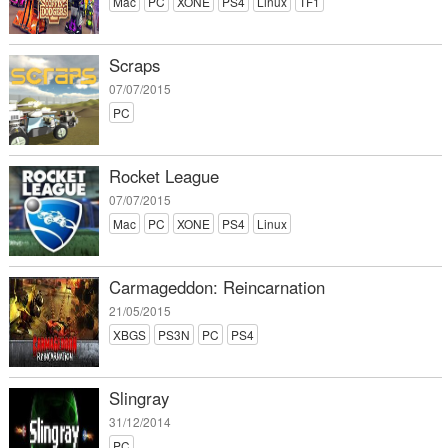
Mac
PC
XONE
PS4
Linux
TF1
Scraps
07/07/2015
PC
Rocket League
07/07/2015
Mac
PC
XONE
PS4
Linux
Carmageddon: Reincarnation
21/05/2015
XBGS
PS3N
PC
PS4
Slingray
31/12/2014
PC