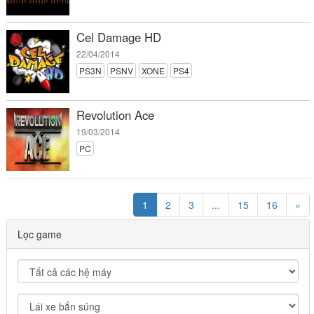
Cel Damage HD
22/04/2014
PS3N
PSNV
XONE
PS4
Revolution Ace
19/03/2014
PC
1
2
3
...
15
16
»
Lọc game