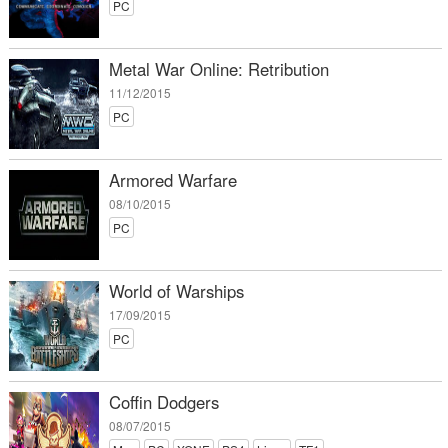
PC
Metal War Online: Retribution
11/12/2015
PC
Armored Warfare
08/10/2015
PC
World of Warships
17/09/2015
PC
Coffin Dodgers
08/07/2015