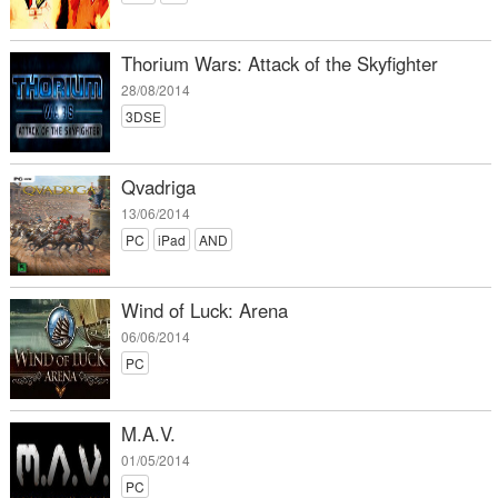
Thorium Wars: Attack of the Skyfighter
28/08/2014
3DSE
Qvadriga
13/06/2014
PC
iPad
AND
Wind of Luck: Arena
06/06/2014
PC
M.A.V.
01/05/2014
PC