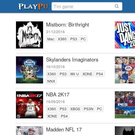
Mistborn: Birthright
31/12/2016
Mac
X360
PS3
PC
Skylanders Imaginators
16/10/2016
X360
PS3
Wii U
XONE
PS4
NNX
NBA 2K17
16/09/2016
X360
PS3
XBGS
PS3N
PC
XONE
PS4
Madden NFL 17