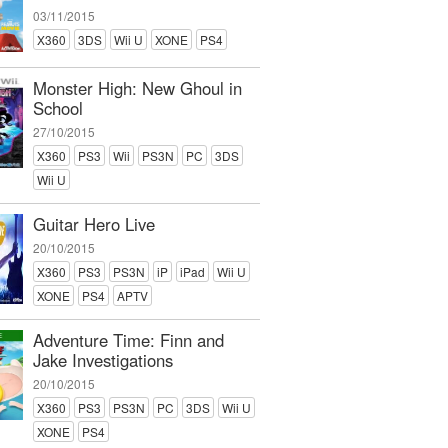
03/11/2015
X360
3DS
Wii U
XONE
PS4
Monster High: New Ghoul in
School
27/10/2015
X360
PS3
Wii
PS3N
PC
3DS
Wii U
Guitar Hero Live
20/10/2015
X360
PS3
PS3N
iP
iPad
Wii U
XONE
PS4
APTV
Adventure Time: Finn and
Jake Investigations
20/10/2015
X360
PS3
PS3N
PC
3DS
Wii U
XONE
PS4