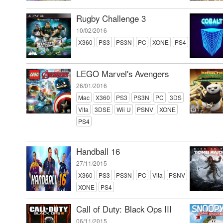
Rugby Challenge 3
10/02/2016
X360
PS3
PS3N
PC
XONE
PS4
LEGO Marvel's Avengers
26/01/2016
Mac
X360
PS3
PS3N
PC
3DS
Vita
3DSE
Wii U
PSNV
XONE
PS4
Handball 16
27/11/2015
X360
PS3
PS3N
PC
Vita
PSNV
XONE
PS4
Call of Duty: Black Ops III
06/11/2015