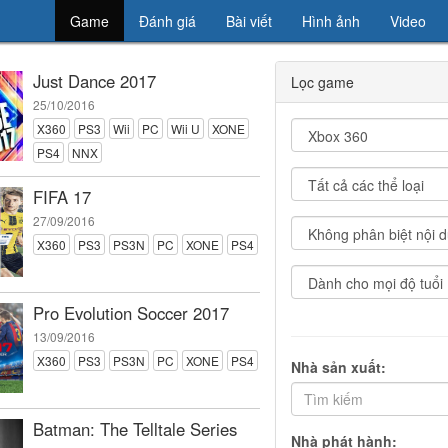
Game
Đánh giá
Bài viết
Hình ảnh
Video
Just Dance 2017
Lọc game
25/10/2016
X360
PS3
Wii
PC
Wii U
XONE
PS4
NNX
FIFA 17
27/09/2016
X360
PS3
PS3N
PC
XONE
PS4
Pro Evolution Soccer 2017
13/09/2016
X360
PS3
PS3N
PC
XONE
PS4
Nhà sản xuất:
Batman: The Telltale Series
Nhà phát hành: