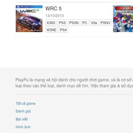
WRC 5
13/10/2015
X360
PS3
PS3N
PC
Vita
PSNV
XONE
PS4
PlayPu là mạng xã hội dành cho người chơi game, và là cơ sở 
loại theo các thể loại, danh mục dễ tìm. Việc tham gia & sử d
Tất cả game
Đánh giá
Bài viết
Hình ảnh