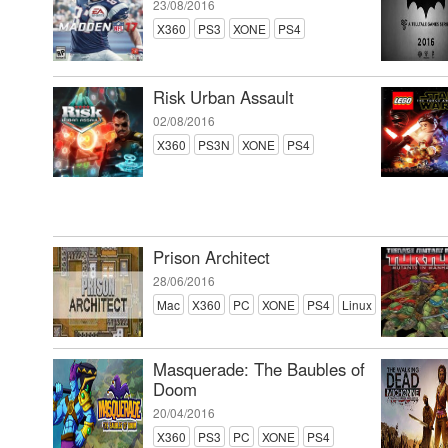
23/08/2016
X360
PS3
XONE
PS4
Risk Urban Assault
02/08/2016
X360
PS3N
XONE
PS4
Prison Architect
28/06/2016
Mac
X360
PC
XONE
PS4
Linux
Masquerade: The Baubles of
Doom
20/04/2016
X360
PS3
PC
XONE
PS4