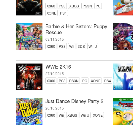
X360
PS3
XBGS
PS3N
PC
XONE
PS4
Barbie & Her Sisters: Puppy
Rescue
03/11/2015
X360
PS3
Wii
3DS
Wii U
WWE 2K16
27/10/2015
X360
PS3
PS3N
PC
XONE
PS4
Just Dance Disney Party 2
20/10/2015
X360
Wii
XBGS
Wii U
XONE