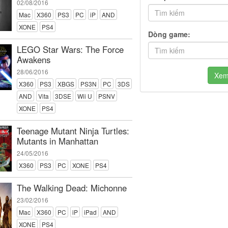
02/08/2016
Mac
X360
PS3
PC
iP
AND
XONE
PS4
Dòng game:
LEGO Star Wars: The Force
Awakens
28/06/2016
Xe
X360
PS3
XBGS
PS3N
PC
3DS
AND
Vita
3DSE
Wii U
PSNV
XONE
PS4
Teenage Mutant Ninja Turtles:
Mutants in Manhattan
24/05/2016
X360
PS3
PC
XONE
PS4
The Walking Dead: Michonne
23/02/2016
Mac
X360
PC
iP
iPad
AND
XONE
PS4