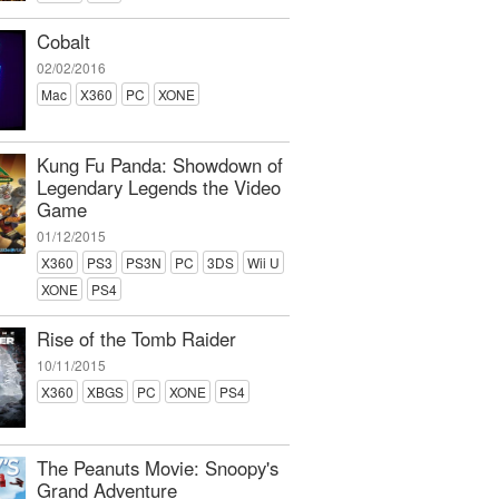
Cobalt
02/02/2016
Mac
X360
PC
XONE
Kung Fu Panda: Showdown of
Legendary Legends the Video
Game
01/12/2015
X360
PS3
PS3N
PC
3DS
Wii U
XONE
PS4
Rise of the Tomb Raider
10/11/2015
X360
XBGS
PC
XONE
PS4
The Peanuts Movie: Snoopy's
Grand Adventure