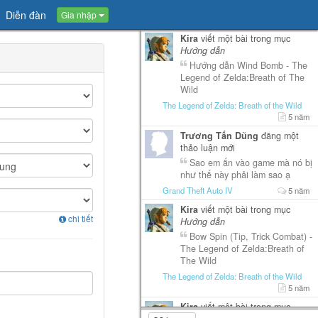
Diễn đàn
Gia nhập
Kira
viết một bài trong mục
Hướng dẫn
Hướng dẫn Wind Bomb - The
Legend of Zelda:Breath of The
Wild
The Legend of Zelda: Breath of the Wild
5 năm
Trương Tấn Dũng
đăng một
thảo luận mới
Sao em ấn vào game mà nó bị
như thế này phải làm sao ạ
Grand Theft Auto IV
5 năm
Kira
viết một bài trong mục
chi tiết
Hướng dẫn
Bow Spin (Tip, Trick Combat) -
The Legend of Zelda:Breath of
The Wild
The Legend of Zelda: Breath of the Wild
5 năm
Kira
viết một bài trong mục