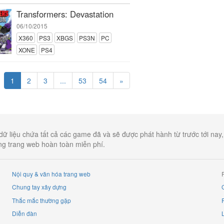
Transformers: Devastation
06/10/2015
X360
PS3
XBGS
PS3N
PC
XONE
PS4
1
2
3
...
53
54
»
dữ liệu chứa tất cả các game đã và sẽ được phát hành từ trước tới nay
ụng trang web hoàn toàn miễn phí.
Nội quy & văn hóa trang web
Chung tay xây dựng
G
Thắc mắc thường gặp
Diễn đàn