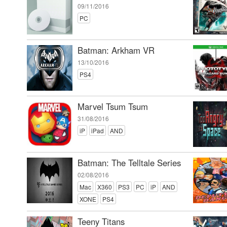
09/11/2016
PC
Batman: Arkham VR
13/10/2016
PS4
Marvel Tsum Tsum
31/08/2016
iP
iPad
AND
Batman: The Telltale Series
02/08/2016
Mac
X360
PS3
PC
iP
AND
XONE
PS4
Teeny Titans