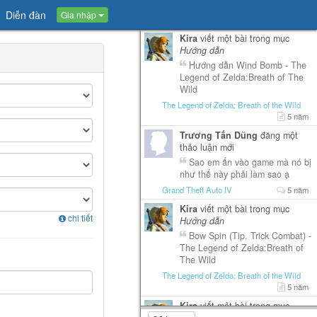
Diễn đàn
Gia nhập
Kira
viết một bài trong mục
Hướng dẫn
Hướng dẫn Wind Bomb - The
Legend of Zelda:Breath of The
Wild
The Legend of Zelda: Breath of the Wild
5 năm
Trương Tấn Dũng
đăng một
thảo luận mới
Sao em ấn vào game mà nó bị
như thế này phải làm sao ạ
Grand Theft Auto IV
5 năm
Kira
viết một bài trong mục
chi tiết
Hướng dẫn
Bow Spin (Tip, Trick Combat) -
The Legend of Zelda:Breath of
The Wild
The Legend of Zelda: Breath of the Wild
5 năm
Kira
viết một bài trong mục