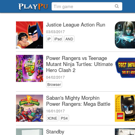
Justice League Action Run
03/03/2017
iP
iPad
AND
Power Rangers vs Teenage
Mutant Ninja Turtles: Ultimate
Hero Clash 2
04/02/2017
Browser
Saban's Mighty Morphin
Power Rangers: Mega Battle
16/01/2017
XONE
PS4
Standby