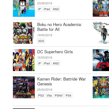
23/06/2016
iP
iPad
AND
Boku no Hero Academia:
Battle for All
19/05/2016
3DS
DC Superhero Girls
16/03/2016
iP
iPad
AND
Kamen Rider: Battride War
Genesis
25/02/2016
PS3
Vita
PSNV
PS4