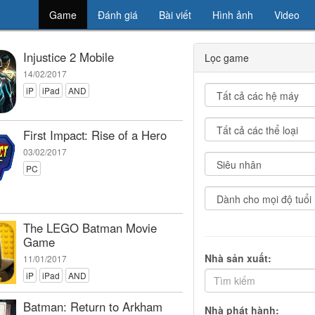
Game
Đánh giá
Bài viết
Hình ảnh
Video
Injustice 2 Mobile
Lọc game
14/02/2017
iP
iPad
AND
First Impact: Rise of a Hero
03/02/2017
PC
The LEGO Batman Movie
Game
Nhà sản xuất:
11/01/2017
iP
iPad
AND
Batman: Return to Arkham
Nhà phát hành: