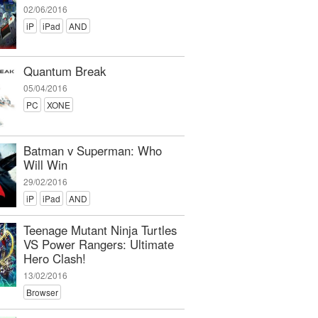
02/06/2016
iP
iPad
AND
Quantum Break
05/04/2016
PC
XONE
Batman v Superman: Who
Will Win
29/02/2016
iP
iPad
AND
Teenage Mutant Ninja Turtles
VS Power Rangers: Ultimate
Hero Clash!
13/02/2016
Browser