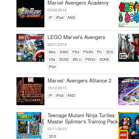
Marvel Avengers Academy
03/02/2016
iP
iPad
AND
LEGO Marvel's Avengers
26/01/2016
Mac
X360
PS3
PS3N
PC
3DS
Vita
3DSE
Wii U
PSNV
XONE
PS4
Marvel: Avengers Alliance 2
15/12/2015
iP
iPad
AND
Teenage Mutant Ninja Turtles:
Master Splinter's Training Pack
03/11/2015
3DS