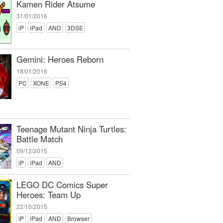
Kamen Rider Atsume
31/01/2016
iP
iPad
AND
3DSE
Gemini: Heroes Reborn
18/01/2016
PC
XONE
PS4
Teenage Mutant Ninja Turtles:
Battle Match
09/12/2015
iP
iPad
AND
LEGO DC Comics Super
Heroes: Team Up
22/10/2015
iP
iPad
AND
Browser