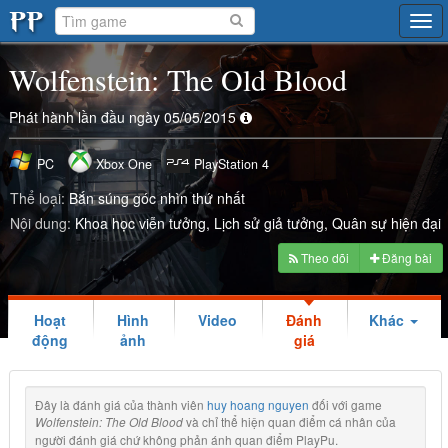
Tog
navi
Wolfenstein: The Old Blood
Phát hành lần đầu ngày 05/05/2015
PC
Xbox One
PlayStation 4
Thể loại:
Bắn súng góc nhìn thứ nhất
Nội dung:
Khoa học viễn tưởng
Lịch sử giả tưởng
Quân sự hiện đại
Theo dõi
Đăng bài
Hoạt
Hình
Video
Đánh
Khác
động
ảnh
giá
Đây là đánh giá của thành viên
huy hoang nguyen
đối với game
và chỉ thể hiện quan điểm cá nhân của
Wolfenstein: The Old Blood
người đánh giá chứ không phản ánh quan điểm PlayPu.