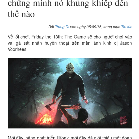
chứng minh nó khủng khiếp đến
thế nào
Bởi
Trung Dt
vào ngày 05/09/16, trong mục
Tin tức
Về lối chơi, Friday the 13th: The Game sẽ cho người chơi vào
vai gã sát nhân huyền thoại trên màn ảnh kinh dị Jason
Voorhees
Mới đây, hãng phát triển Illfonic mới đây đã giới thiệu một đoạn