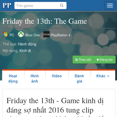
Tog
navi
Friday the 13th: The Game
PC
Xbox One
PlayStation 4
Thể loại:
Hành động
Nội dung:
Kinh dị
Theo dõi
Đăng bài
Hoạt
Hình
Video
Đánh
Khác
động
ảnh
giá
Friday the 13th - Game kinh dị
đáng sợ nhất 2016 tung clip