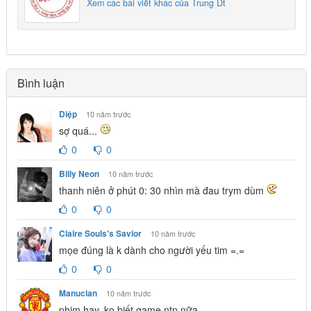
Xem các bài viết khác của Trung Dt
Bình luận
Diệp
10 năm trước
sợ quá...
0
0
Billy Neon
10 năm trước
thanh niên ở phút 0: 30 nhìn mà đau trym dùm
0
0
Claire Souls's Savior
10 năm trước
mọe đúng là k dành cho người yếu tim =.=
0
0
Manucian
10 năm trước
phim hay, ko biết game ntn nữa