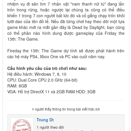
nhiệm vụ đi săn tìm 7 nhân vật "nam thanh nữ tú" đang lẩn
trốn trong rừng, hoặc ngược lại chúng ta cũng có thể điều
khiển 1 trong 7 con người bất lức đó và cố gắng chạy trốn khỏi
lưỡi dao của tên đồ tể. Nếu đã từng chơi hay theo dõi một tựa
game khác mới ra mắt gần đây là Dead by Daylight, bạn cũng
có thể phần nào hình dung được gameplay của Friday the
13th: The Game.
Fireday the 13th: The Game dự tính sẽ được phát hành trên
các hệ máy PS4, Xbox One và PC vào cuối năm nay.
Cấu hình yêu cầu của trò chơi như sau:
Hệ điều hành: Windows 7, 8, 10
CPU: Dual Core CPU 2.0 GHz (64-bit)
RAM: 8GB
VGA: Hỗ trợ DirectX 11 và 2GB RAM HDD: 3GB
4
người thấy thông tin trong bài viết hữu ích
Trung Dt
1 người theo dõi