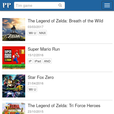
Tog
navi
The Legend of Zelda: Breath of the Wild
03/03/2017
Wii U
NNX
Super Mario Run
15/12/2016
iP
iPad
AND
Star Fox Zero
21/04/2016
Wii U
The Legend of Zelda: Tri Force Heroes
23/10/2015