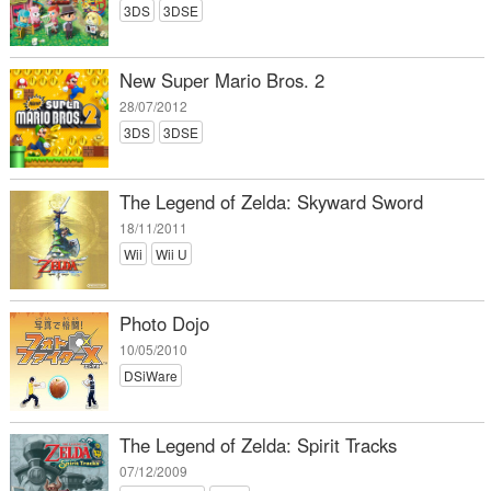
3DS
3DSE
New Super Mario Bros. 2
28/07/2012
3DS
3DSE
The Legend of Zelda: Skyward Sword
18/11/2011
Wii
Wii U
Photo Dojo
10/05/2010
DSiWare
The Legend of Zelda: Spirit Tracks
07/12/2009