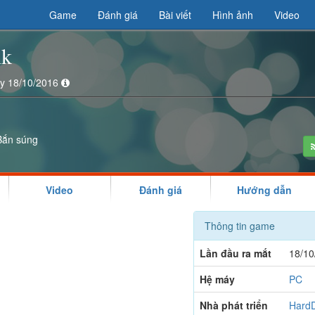
Game
Đánh giá
Bài viết
Hình ảnh
Video
nk
ày 18/10/2016
Bắn súng
Video
Đánh giá
Hướng dẫn
Thông tin game
Lần đầu ra mắt
18/10
Hệ máy
PC
Nhà phát triển
HardD