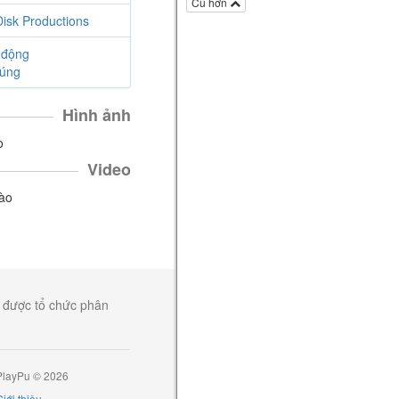
Hướng dẫn
Cũ hơn
isk Productions
3 kỹ thuật Combat với Korok
Leaf - The Legend of
Zelda:Breath of The Wild
 động
súng
The Legend of Zelda: Breath of the Wild
5 năm
Kira
viết một bài trong mục
Hình ảnh
Hướng dẫn
o
Cách đặt bẫy trong The
Legend of Zelda: Breath of The
Video
Wild
The Legend of Zelda: Breath of the Wild
nào
5 năm
Kira
viết một bài trong mục
Tin
tức
Dạo chơi cùng Kira - The
Legend of Zelda: Breath of The
Wild
, được tổ chức phân
The Legend of Zelda: Breath of the Wild
5 năm
Kira
thích bài viết của bạn ấy
Top mẹo và thủ thuật hữu ích
PlayPu © 2026
- The Legend of Zelda: Breath of
iới thiệu