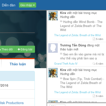
Diễn đàn
Gia nhập
Kira
viết một bài trong mục
Hướng dẫn
Hướng dẫn Wind Bomb - The
Legend of Zelda:Breath of The
Wild
The Legend of Zelda: Breath of the Wild
5 năm
Trương Tấn Dũng
đăng một
Theo dõi
Đăng bài
thảo luận mới
Sao em ấn vào game mà nó bị
như thế này phải làm sao ạ
Thảo luận
Grand Theft Auto IV
5 năm
Kira
viết một bài trong mục
Hướng dẫn
Bow Spin (Tip, Trick Combat) -
The Legend of Zelda:Breath of
/2016
The Wild
The Legend of Zelda: Breath of the Wild
5 năm
Kira
viết một bài trong mục
isk Productions