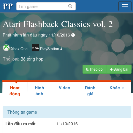
Tog
navi
Atari Flashback Classics vol. 2
Phát hành lần đầu ngày 11/10/2016
Xbox One
PlayStation 4
Thể loại:
Bộ tổng hợp
Theo dõi
Đăng bài
Hoạt
Hình
Video
Đánh
Khác
động
ảnh
giá
Thông tin game
Lần đầu ra mắt
11/10/2016