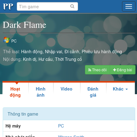
Tog
navi
Dark Flame
PC
Thể loại:
Hành động
Nhập vai
Đi cảnh
Phiêu lưu hành động
Nội dung:
Kinh dị
Hư cấu
Thời Trung cổ
Theo dõi
Đăng bài
Hoạt
Hình
Video
Đánh
Khác
động
ảnh
giá
Thông tin game
Hệ máy
PC