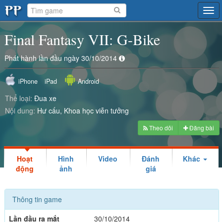
Tog
navi
Final Fantasy VII: G-Bike
Phát hành lần đầu ngày 30/10/2014
iPhone
iPad
Android
Thể loại:
Đua xe
Nội dung:
Hư cấu
Khoa học viễn tưởng
Theo dõi
Đăng bài
Hoạt
Hình
Video
Đánh
Khác
động
ảnh
giá
Thông tin game
Lần đầu ra mắt
30/10/2014