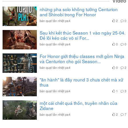
Video
những pha solo không tưởng Centurion
and Shinobi trong For Honor
bán quạt tản nhiệt ps4
2
0
Sau khi kết thúc Season 1 vào ngày 25-04.
Để lôi kéo các võ sĩ For...
bán quạt tản nhiệt ps4
0
0
For Honor giới thiệu classes mới gồm Ninja
và Centurion cho gói Season...
bán quạt tản nhiệt ps4
0
2
"ăn hành" là đây round 3 chưa chết mà xử
thua
bán quạt tản nhiệt ps4
1
3
một cái chết quá thốn, truyền nhân của
Zidane
bán quạt tản nhiệt ps4
2
7