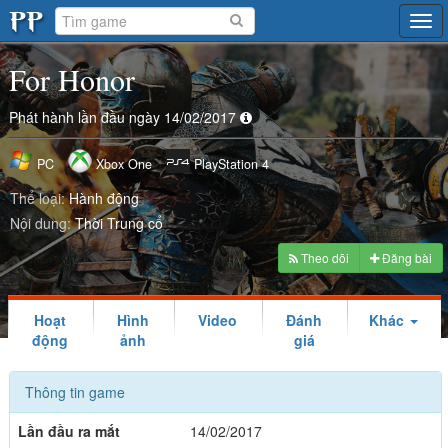
Tog
navi
For Honor
Phát hành lần đầu ngày 14/02/2017
PC
Xbox One
PlayStation 4
Thể loại:
Hành động
Nội dung:
Thời Trung cổ
Theo dõi
Đăng bài
Hoạt
Hình
Video
Đánh
Khác
động
ảnh
giá
Thông tin game
Lần đầu ra mắt
14/02/2017