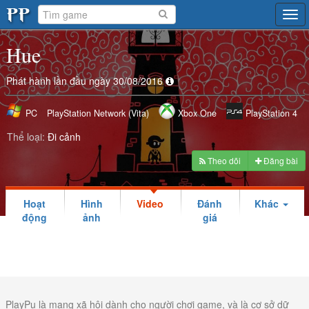
Tog
navi
Hue
Phát hành lần đầu ngày 30/08/2016
PC
PlayStation Network (Vita)
Xbox One
PlayStation 4
Thể loại:
Đi cảnh
Theo dõi
Đăng bài
Hoạt
Hình
Video
Đánh
Khác
động
ảnh
giá
PlayPu là mạng xã hội dành cho người chơi game, và là cơ sở dữ