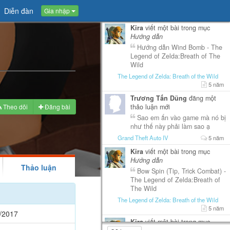
Diễn đàn
Gia nhập
Kira
viết một bài trong mục
Hướng dẫn
Hướng dẫn Wind Bomb - The
Legend of Zelda:Breath of The
Wild
The Legend of Zelda: Breath of the Wild
5 năm
Trương Tấn Dũng
đăng một
Theo dõi
Đăng bài
thảo luận mới
Sao em ấn vào game mà nó bị
như thế này phải làm sao ạ
Grand Theft Auto IV
5 năm
Kira
viết một bài trong mục
Hướng dẫn
Thảo luận
Bow Spin (Tip, Trick Combat) -
The Legend of Zelda:Breath of
The Wild
The Legend of Zelda: Breath of the Wild
5 năm
/2017
Kira
viết một bài trong mục