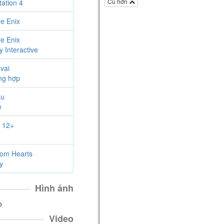
Hướng dẫn
Cũ hơn
tation 4
3 kỹ thuật Combat với Korok
Leaf - The Legend of
e Enix
Zelda:Breath of The Wild
e Enix
The Legend of Zelda: Breath of the Wild
5 năm
y Interactive
Kira
viết một bài trong mục
vai
Hướng dẫn
ng hợp
Cách đặt bẫy trong The
Legend of Zelda: Breath of The
ấu
Wild
e
The Legend of Zelda: Breath of the Wild
5 năm
 12+
Kira
viết một bài trong mục
Tin
tức
Dạo chơi cùng Kira - The
om Hearts
Legend of Zelda: Breath of The
y
Wild
The Legend of Zelda: Breath of the Wild
5 năm
Hình ảnh
Kira
thích bài viết của bạn ấy
o
Top mẹo và thủ thuật hữu ích
- The Legend of Zelda: Breath of
Video