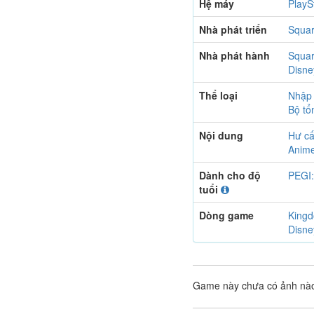
Hệ máy
PlayS
Nhà phát triển
Squar
Nhà phát hành
Squar
Disne
Thể loại
Nhập 
Bộ tổ
Nội dung
Hư c
Anim
Dành cho độ
PEGI:
tuổi
Dòng game
Kingd
Disne
Game này chưa có ảnh nà