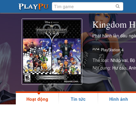
Kingdom He
Phát hành lần đầu ng
PlayStation 4
Thể loại:
Nhập vai
Bộ
Nội dung:
Hư cấu
An
Hoạt động
Tin tức
Hình ảnh