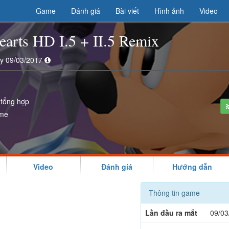
Game
Đánh giá
Bài viết
Hình ảnh
Video
arts HD I.5 + II.5 Remix
ày 09/03/2017
 tổng hợp
ime
Video
Đánh giá
Hướng dẫn
Thông tin game
Lần đầu ra mắt
09/03