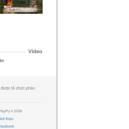
NhanLe
bình luận video của Kỵ
sỹ bóng đêm
Như này thì phải cài lại GTA
IV thôi, nhưng ko biết...
Grand Theft Auto IV
5 năm
Kira
viết một bài trong mục
Hướng dẫn
Hướng dẫn Shield Surf, Bullet
Time Bounce - The Legend of
Video
Zelda: Breath of The Wild
nào
The Legend of Zelda: Breath of the Wild
5 năm
, được tổ chức phân
PlayPu © 2026
iới thiệu
Facebook