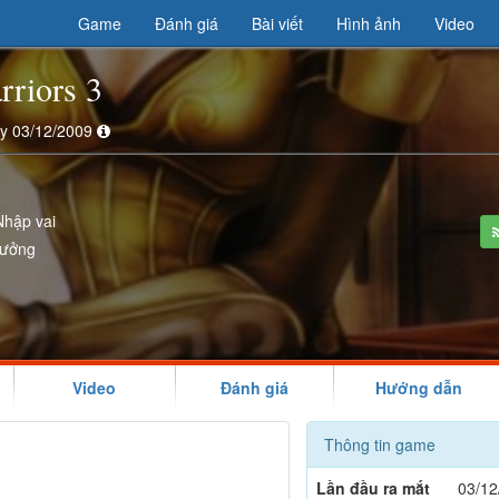
Game
Đánh giá
Bài viết
Hình ảnh
Video
rriors 3
ày 03/12/2009
Nhập vai
tưởng
Video
Đánh giá
Hướng dẫn
Thông tin game
Lần đầu ra mắt
03/12