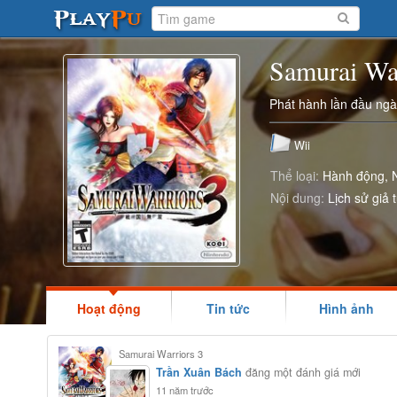
Samurai Wa
Phát hành lần đầu ng
Wii
Thể loại:
Hành động
Nội dung:
Lịch sử giả 
Hoạt động
Tin tức
Hình ảnh
Samurai Warriors 3
Trần Xuân Bách
đăng một đánh giá mới
11 năm trước