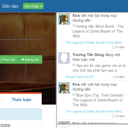
Diễn đàn
Gia nhập
Kira
viết một bài trong mục
Hướng dẫn
Hướng dẫn Wind Bomb - The
Legend of Zelda:Breath of The
Wild
The Legend of Zelda: Breath of the Wild
5 năm
Trương Tấn Dũng
đăng một
Theo dõi
Đăng bài
thảo luận mới
Sao em ấn vào game mà nó bị
như thế này phải làm sao ạ
Grand Theft Auto IV
5 năm
Kira
viết một bài trong mục
Hướng dẫn
Bow Spin (Tip, Trick Combat) -
Thảo luận
The Legend of Zelda:Breath of
The Wild
The Legend of Zelda: Breath of the Wild
5 năm
Kira
viết một bài trong mục
/2009