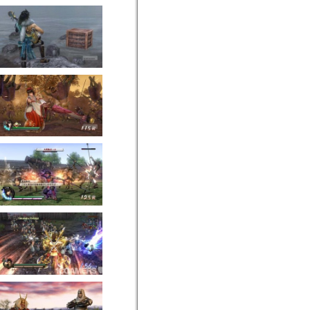
The Wild
The Legend of Zelda: Breath of the Wild
5 năm
Kira
bình luận bài viết của bạn
ấy
10 kỹ thuật cơ bản hay được
sử dụng để đi COMBAT - The
Legend of Zelda: Breath of The
Wild
The Legend of Zelda: Breath of the Wild
5 năm
Đỗ Minh
viết một bài trong mục
Tin tức
Game Rocket League - game
đua xe đá bóng mới lạ
Rocket League
5 năm
Kira
viết một bài trong mục
Hướng dẫn
Hướng dẫn Shield Block
Reset(SBR) - The Legend of
Zelda: Breath of The Wild
The Legend of Zelda: Breath of the Wild
5 năm