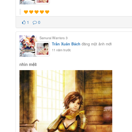
1
0
Samurai Warriors 3
Trần Xuân Bách
đăng một ảnh mới
11 năm trước
nhìn mêli