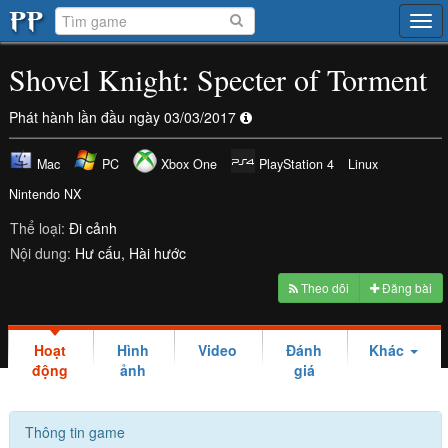
Tog
navi
Shovel Knight: Specter of Torment
Phát hành lần đầu ngày 03/03/2017
Mac
PC
Xbox One
PlayStation 4
Linux
Nintendo NX
Thể loại:
Đi cảnh
Nội dung:
Hư cấu
Hài hước
Theo dõi
Đăng bài
Hoạt
Hình
Video
Đánh
Khác
động
ảnh
giá
Thông tin game