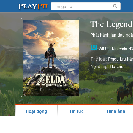
The Legend 
Phát hành lần đầu ng
Wii U
Nintendo N
Thể loại:
Phiêu lưu hà
Nội dung:
Hư cấu
Hoạt động
Tin tức
Hình ảnh