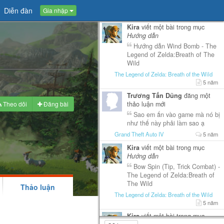
Diễn đàn
Gia nhập
Kira
viết một bài trong mục
Hướng dẫn
Hướng dẫn Wind Bomb - The
Legend of Zelda:Breath of The
Wild
The Legend of Zelda: Breath of the Wild
5 năm
Trương Tấn Dũng
đăng một
Theo dõi
Đăng bài
thảo luận mới
Sao em ấn vào game mà nó bị
như thế này phải làm sao ạ
Grand Theft Auto IV
5 năm
Kira
viết một bài trong mục
Hướng dẫn
Bow Spin (Tip, Trick Combat) -
The Legend of Zelda:Breath of
The Wild
Thảo luận
The Legend of Zelda: Breath of the Wild
5 năm
Kira
viết một bài trong mục