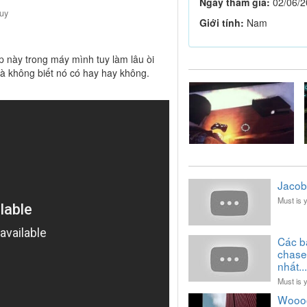
Ngày tham gia:
02/06/2
huy
Giới tính:
Nam
p này trong máy mình tuy làm lâu òi
mà không biết nó có hay hay không.
Jacob.
Must is 
Các b
chase
nhất...
Must is 
Woooooo