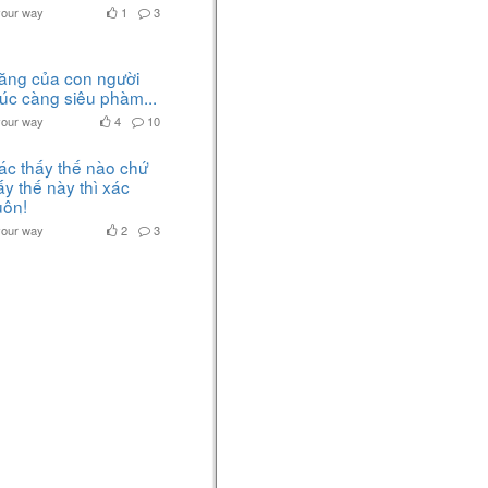
The Wild
your way
1
3
The Legend of Zelda: Breath of the Wild
5 năm
Kira
bình luận bài viết của bạn
ăng của con người
ấy
lúc càng siêu phàm...
10 kỹ thuật cơ bản hay được
your way
4
10
sử dụng để đi COMBAT - The
Legend of Zelda: Breath of The
ác thấy thế nào chứ
Wild
y thế này thì xác
The Legend of Zelda: Breath of the Wild
uôn!
5 năm
your way
2
3
Đỗ Minh
viết một bài trong mục
Tin tức
Game Rocket League - game
đua xe đá bóng mới lạ
Rocket League
5 năm
Kira
viết một bài trong mục
Hướng dẫn
Hướng dẫn Shield Block
Reset(SBR) - The Legend of
Zelda: Breath of The Wild
The Legend of Zelda: Breath of the Wild
5 năm