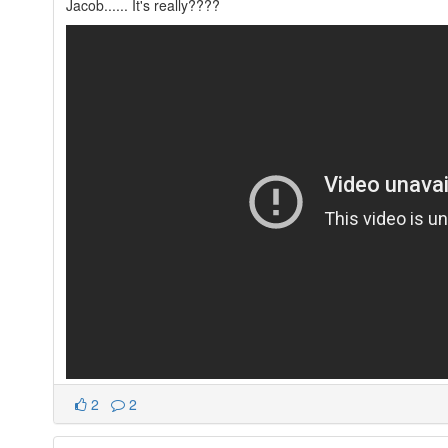
Jacob...... It's really????
2
2