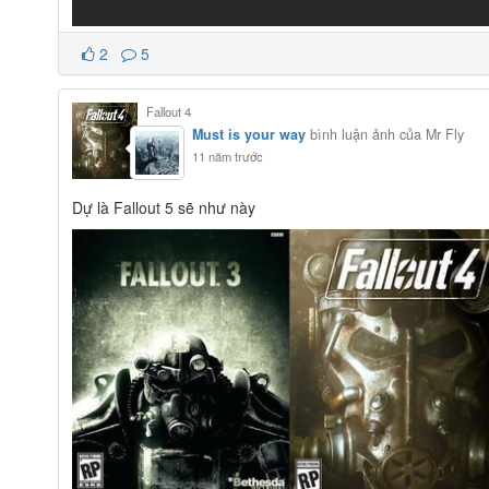
2
5
Fallout 4
Must is your way
bình luận ảnh của Mr Fly
11 năm trước
Dự là Fallout 5 sẽ như này