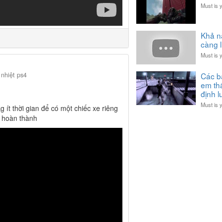
Must is 
Khả n
càng 
Must is 
Các b
 nhiệt ps4
em thấ
định l
Must is 
g ít thời gian để có một chiếc xe riêng
i hoàn thành