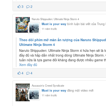
3
2
Naruto Shippuden: Ultimate Ninja Storm 4
Must is your way
bình luận bài viết của Trung 
11 năm trước
Theo dõi phim mở màn ấn tượng của Naruto Shippud
Ultimate Ninja Storm 4
Naruto Shippuden: Ultimate Ninja Storm 4 hứa hẹn sẽ là
đầy đủ và hấp dẫn nhất trong dòng Ultimate Ninja Storm.
tuần nữa là tựa game đối kháng đang được nhiều game th
Xem đầy đủ
4
4
Assassin's Creed Syndicate
Must is your way
đăng một video mới
11 năm trước