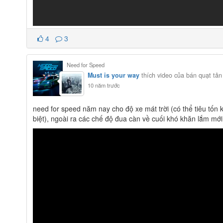
4
3
Need for Speed
Must is your way
thích video của bán quạt tản
10 năm trước
need for speed năm nay cho độ xe mát trời (có thể tiêu tốn k
biệt), ngoài ra các chế độ đua càn về cuối khó khăn lắm mớ