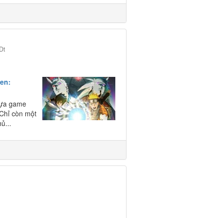
Dt
en:
 tựa game
 Chỉ còn một
ủ...