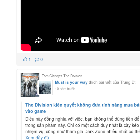
1
0
Tom Clancy's The Division
Must is your way
thích bài viết của Trung Dt
10 năm trước
The Division kiên quyết không đưa tính năng mua b
vào game
Điều này đồng nghĩa với việc, bạn không thể dùng tiền để
trong sản phẩm này. Chỉ có một cách duy nhất là cày kéo
nhiệm vụ, cũng như tham gia Dark Zone nhiều nhất có thể.
Xem đầy đủ