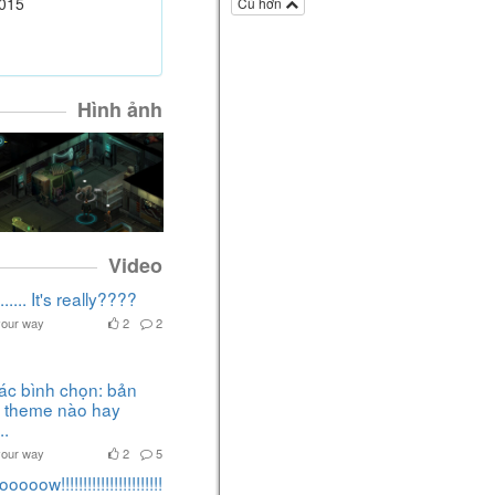
Hướng dẫn
015
Cũ hơn
3 kỹ thuật Combat với Korok
Leaf - The Legend of
Zelda:Breath of The Wild
The Legend of Zelda: Breath of the Wild
Hình ảnh
5 năm
Kira
viết một bài trong mục
Hướng dẫn
Cách đặt bẫy trong The
Legend of Zelda: Breath of The
Wild
The Legend of Zelda: Breath of the Wild
5 năm
Video
Kira
viết một bài trong mục
Tin
..... It's really????
tức
your way
2
2
Dạo chơi cùng Kira - The
Legend of Zelda: Breath of The
Wild
ác bình chọn: bản
The Legend of Zelda: Breath of the Wild
 theme nào hay
5 năm
..
Kira
thích bài viết của bạn ấy
your way
2
5
Top mẹo và thủ thuật hữu ích
- The Legend of Zelda: Breath of
oow!!!!!!!!!!!!!!!!!!!!!!!