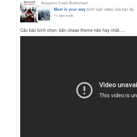
Assassin's Creed: Brotherhood
Must is your way
bình luận video của bạn ấy
11 năm trước
Các bác bình chọn: bản chase theme nào hay nhất.....