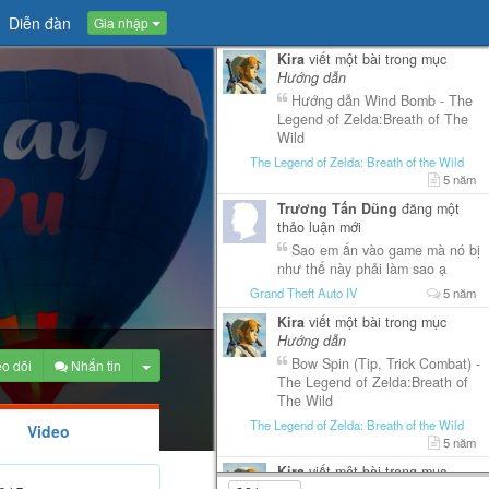
Diễn đàn
Gia nhập
Kira
viết một bài trong mục
Hướng dẫn
Hướng dẫn Wind Bomb - The
Legend of Zelda:Breath of The
Wild
The Legend of Zelda: Breath of the Wild
5 năm
Trương Tấn Dũng
đăng một
thảo luận mới
Sao em ấn vào game mà nó bị
như thế này phải làm sao ạ
Grand Theft Auto IV
5 năm
Kira
viết một bài trong mục
Hướng dẫn
Bow Spin (Tip, Trick Combat) -
Toggle Dropdown
o dõi
Nhắn tin
The Legend of Zelda:Breath of
The Wild
The Legend of Zelda: Breath of the Wild
Video
5 năm
Kira
viết một bài trong mục