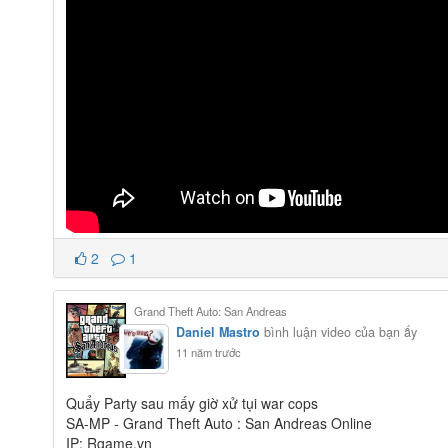
2
1
Grand Theft Auto: San Andreas
Daniel Mastro
bình luận video của bạn ấy
11 năm trước
Quẩy Party sau mấy giờ xử tụi war cops
SA-MP - Grand Theft Auto : San Andreas Online
IP: Rgame.vn