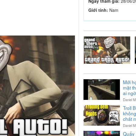
Ngày tham gia:
28/06/2
Giới tính:
Nam
Mới h
mặt th
ai ngờ
Daniel M
Troll 
không
chất 
Daniel M
Quẩy 