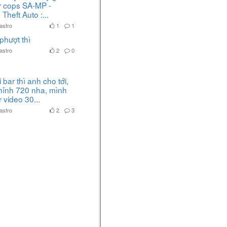
The Wild
ar cops SA-MP -
The Legend of Zelda: Breath of the Wild
Theft Auto :...
5 năm
astro
1
1
Kira
bình luận bài viết của bạn
phượt thì
ấy
astro
2
0
10 kỹ thuật cơ bản hay được
sử dụng để đi COMBAT - The
Legend of Zelda: Breath of The
Wild
 bar thì anh cho tới,
hỉnh 720 nha, mình
The Legend of Zelda: Breath of the Wild
 video 30...
5 năm
astro
2
3
Đỗ Minh
viết một bài trong mục
Tin tức
Game Rocket League - game
đua xe đá bóng mới lạ
Rocket League
5 năm
Kira
viết một bài trong mục
Hướng dẫn
Hướng dẫn Shield Block
Reset(SBR) - The Legend of
Zelda: Breath of The Wild
The Legend of Zelda: Breath of the Wild
5 năm