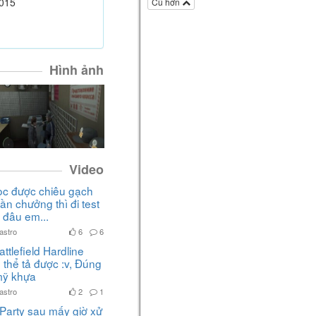
Hướng dẫn
015
Cũ hơn
3 kỹ thuật Combat với Korok
Leaf - The Legend of
Zelda:Breath of The Wild
The Legend of Zelda: Breath of the Wild
Hình ảnh
5 năm
Kira
viết một bài trong mục
Hướng dẫn
Cách đặt bẫy trong The
Legend of Zelda: Breath of The
Wild
The Legend of Zelda: Breath of the Wild
5 năm
Video
Kira
viết một bài trong mục
Tin
ọc được chiêu gạch
tức
ần chưởng thì đi test
Dạo chơi cùng Kira - The
 đâu em...
Legend of Zelda: Breath of The
astro
6
6
Wild
Battlefield Hardline
The Legend of Zelda: Breath of the Wild
5 năm
 thể tả được :v, Đúng
mỹ khựa
Kira
thích bài viết của bạn ấy
astro
2
1
Top mẹo và thủ thuật hữu ích
- The Legend of Zelda: Breath of
Party sau mấy giờ xử