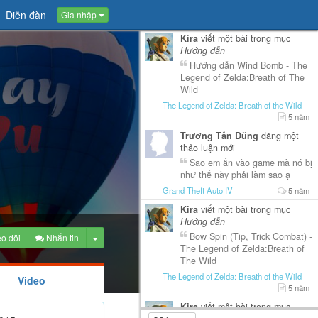
Diễn đàn
Gia nhập
Kira
viết một bài trong mục
Hướng dẫn
Hướng dẫn Wind Bomb - The
Legend of Zelda:Breath of The
Wild
The Legend of Zelda: Breath of the Wild
5 năm
Trương Tấn Dũng
đăng một
thảo luận mới
Sao em ấn vào game mà nó bị
như thế này phải làm sao ạ
Grand Theft Auto IV
5 năm
Kira
viết một bài trong mục
Hướng dẫn
Bow Spin (Tip, Trick Combat) -
Toggle Dropdown
o dõi
Nhắn tin
The Legend of Zelda:Breath of
The Wild
The Legend of Zelda: Breath of the Wild
Video
5 năm
Kira
viết một bài trong mục