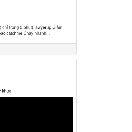
( chỉ trong 5 phút) lawyerup Giảm
 bậc catchme Chạy nhanh...
ỹ khựa