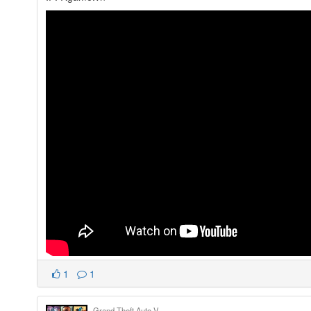
1
1
Grand Theft Auto V