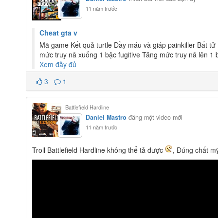
11 năm trước
Cheat gta v
Mã game Kết quả turtle Đầy máu và giáp painkiller Bất tử 
mức truy nã xuống 1 bậc fugitive Tăng mức truy nã lên 1
Xem đầy đủ
3
1
Battlefield Hardline
Daniel Mastro
đăng một video mới
11 năm trước
Troll Battlefield Hardline không thể tả được
, Đúng chất m