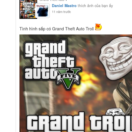
Daniel Mastro
thích ảnh của bạn ấy
11 năm trước
Tình hình sắp có Grand Theft Auto Troll