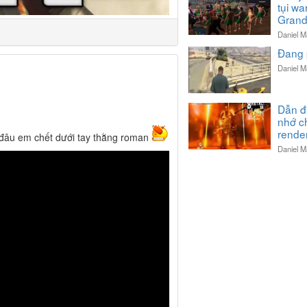
tụi w
Grand 
Daniel M
Đang 
Daniel M
Dẫn đi
nhớ c
render
ờ đâu em chết dưới tay thằng roman
Daniel M