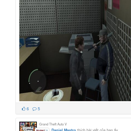
6
5
Grand Theft Auto V
Daniel Mastro
thích bài viết của bạn ấy