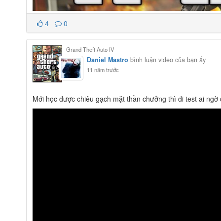
4
0
Grand Theft Auto IV
Daniel Mastro
bình luận video của bạn ấy
11 năm trước
Mới học được chiêu gạch mặt thần chưởng thì đi test ai ng