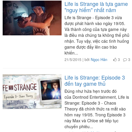
Life is Strange là tựa game
"nguy hiểm" nhất năm
Life is Strange - Episode 3 vừa
được phát hành vào ngày 19/05.
Và thành công của tựa game này
là điều mà chúng ta không thể phủ
nhận. Tuy vậy, việc các tình huống
game được đẩy lên cao trào
khiến...
21/5/2015 | bởi
Ngọc Hân
3
3
Life is Strange: Episode 3
đến tay game thủ
Đúng như hứa hẹn trước đó
của Dontnod Entertainment, Life is
Strange: Episode 3 - Chaos
Theory đã chính thức ra mắt vào
hôm nay 19/05. Trong Episode 3
này Max và Chloe sẽ tiếp tục
chuyến phiêu...