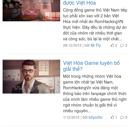
được Việt Hóa
Cộng đồng game thủ Việt Nam tiếp
tục phải xôn xao với 2 bản Việt
Hóa mới nhất do RomHackingVN
thực hiện. Đây đều là những dự án
đốt của nhóm rất nhiều thời gian
và công sức, bù lại là một chất...
28/12/2015 | bởi
Mr Fly
2
2
Việt Hóa Game tuyên bố
giải thể?
Một trong những nhóm Việt hóa
game lớn nhất tại Việt Nam,
RomHackingVn vừa đăng một
thông báo trên fanpage chính thức
của mình làm nhiều game thủ nghi
ngờ nhóm chuẩn bị giải thể vì
nhiều nguyên...
1/12/2015 | bởi
b0yzz0ic
1
5