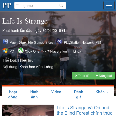
Tog
navi
Life Is Strange
Phát hành lần đầu ngày 30/01/2015
Mac
Xbox 360 Games Store
PlayStation Network (PS3)
PC
Xbox One
PlayStation 4
Linux
Thể loại:
Phiêu lưu
Nội dung:
Khoa học viễn tưởng
Theo dõi
Đăng bài
Hoạt
Hình
Video
Đánh
Khác
động
ảnh
giá
Life is Strange và Ori and
the Blind Forest chính thức