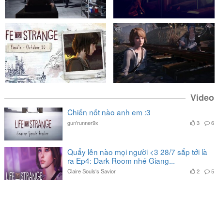
Video
Chiến nốt nào anh em :3
gun'runner9x
3
6
Quẩy lên nào mọi người <3 28/7 sắp tới là
ra Ep4: Dark Room nhé Giang...
Claire Souls's Savior
2
5